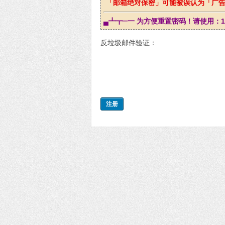
「邮箱绝对保密」可能被误认为「广告
▄┻┳═一 为方便重置密码！请使用：163、
反垃圾邮件验证：