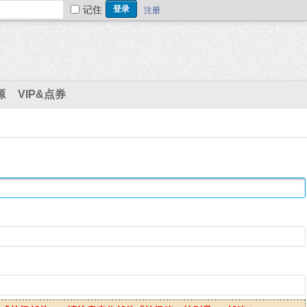
记住
注册
源
VIP&点券