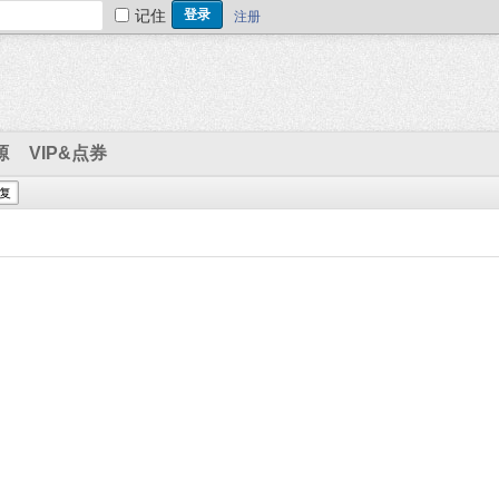
记住
注册
源
VIP&点券
复