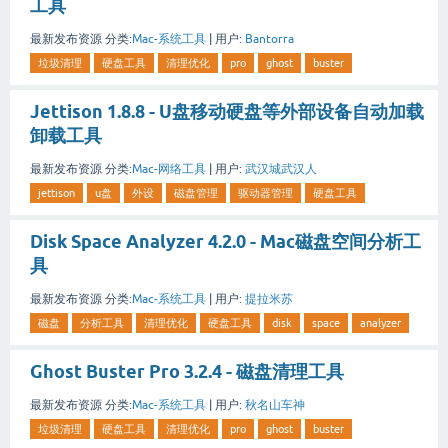
工具
最新发布资源
分类:
Mac-系统工具
|
用户:
Bantorra
垃圾清理
硬盘工具
清理优化
pro
ghost
buster
Jettison 1.8.8 - U盘移动硬盘等外部设备自动加载
卸载工具
最新发布资源
分类:
Mac-网络工具
|
用户:
武汉城武汉人
jettison
u盘
外设
磁盘管理
驱动器管理
硬盘工具
Disk Space Analyzer 4.2.0 - Mac磁盘空间分析工
具
最新发布资源
分类:
Mac-系统工具
|
用户:
提拉米苏
磁盘
分析工具
清理优化
硬盘工具
disk
space
analyzer
Ghost Buster Pro 3.2.4 - 磁盘清理工具
最新发布资源
分类:
Mac-系统工具
|
用户:
秋名山车神
垃圾清理
硬盘工具
清理优化
pro
ghost
buster