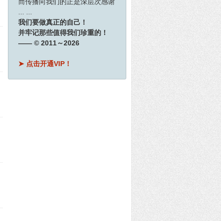
而传播向我们的正是深层次感谢
... ...
我们要做真正的自己！
并牢记那些值得我们珍重的！
—— © 2011～2026
➤ 点击开通VIP！