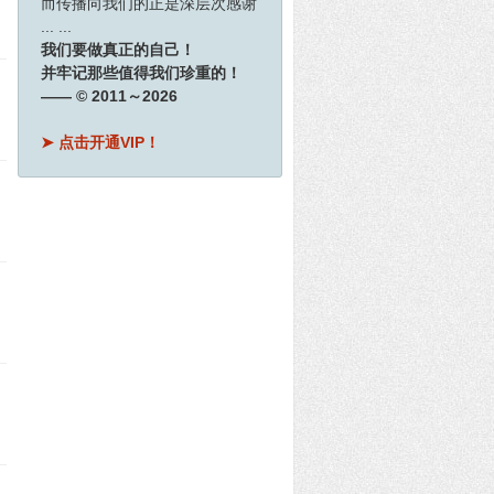
而传播向我们的正是深层次感谢
... ...
我们要做真正的自己！
并牢记那些值得我们珍重的！
—— © 2011～2026
➤ 点击开通VIP！