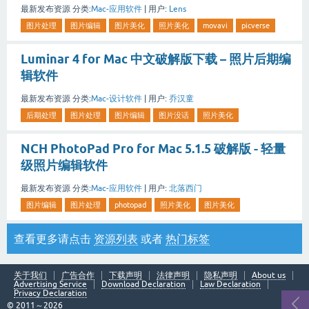
最新发布资源
分类:
Mac-应用软件
|
用户:
Lens
图片处理
图片编辑
图片美化
照片美化
movavi
picverse
Luminar 4 for Mac 中文破解版下载 – 照片后期编
辑软件
最新发布资源
分类:
Mac-设计软件
|
用户:
乔汉童
后期处理
图片处理
图片编辑
图片没话
照片美化
NCH PhotoPad Pro for Mac 5.1.5 破解版 - 轻量
级照片编辑软件
最新发布资源
分类:
Mac-应用软件
|
用户:
北落西门
图片编辑
图片处理
photopad
照片美化
图片美化
查看更多请点击
资源列表
或者
热门标签
关于我们
广告合作
下载声明
法律声明
隐私声明
About us
Advertising Service
Download Declaration
Law Declaration
Privacy Declaration
© 2011～2026