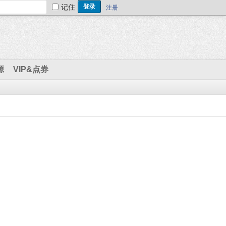
记住
注册
源
VIP&点券